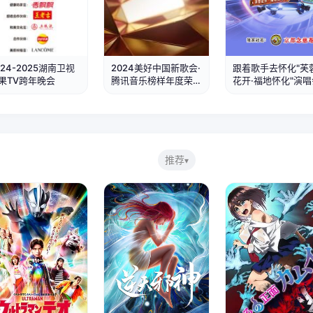
跨年晚会
第1期
福地怀化演唱会
024-2025湖南卫视
2024美好中国新歌会·
跟着歌手去怀化"芙
果TV跨年晚会
腾讯音乐榜样年度荣誉
花开·福地怀化"演唱
之夜
推荐