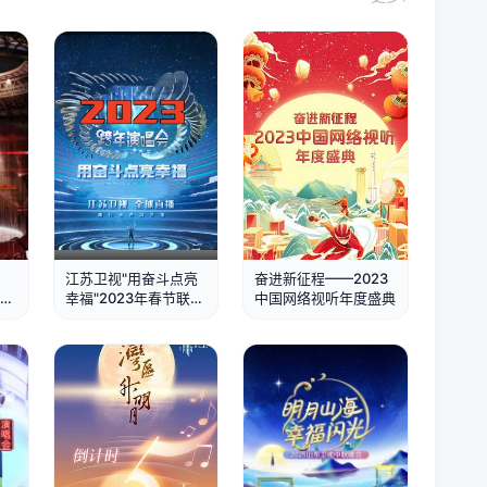
正片
正片
江苏卫视"用奋斗点亮
奋进新征程——2023
欢晚
幸福"2023年春节联欢
中国网络视听年度盛典
晚会