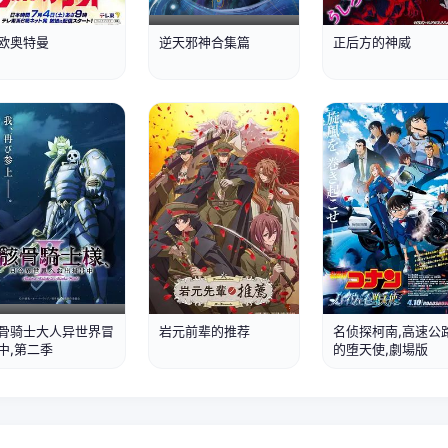
第1集
第5集已完结
第1集
欧奥特曼
逆天邪神合集篇
正后方的神威
第1集
第1集
抢先版
骨骑士大人异世界冒
岩元前辈的推荐
名侦探柯南,高速公
中,第二季
的堕天使,劇場版