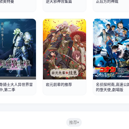
欧奥特曼
逆天邪神合集篇
正后方的神威
第1集
第1集
抢先版
骨骑士大人异世界冒
岩元前辈的推荐
名侦探柯南,高速公
中,第二季
的堕天使,劇場版
推荐