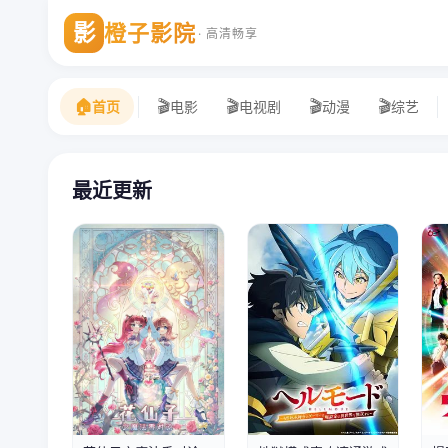
影
橙子影院
· 高清畅享
首页
电影
电视剧
动漫
综艺
最近更新
第02集
第1集