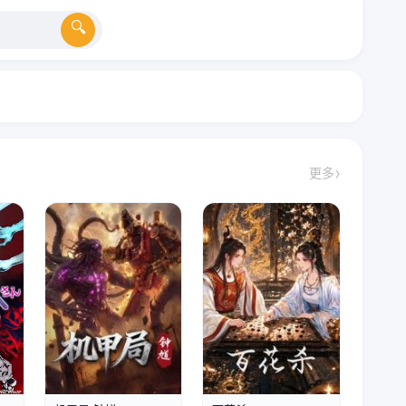
更多
第20集已完结
第75集