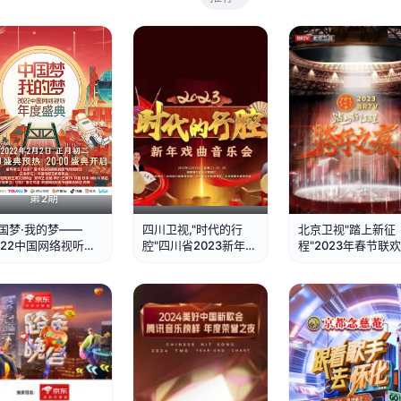
第2期
正片
正片
国梦·我的梦——
四川卫视,"时代的行
北京卫视"踏上新征
022中国网络视听年
腔"四川省2023新年戏
程"2023年春节联
盛典
曲音乐会
会